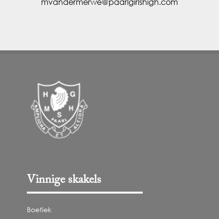
mvandermerwe@paarlgirlshigh.com
Vinnige skakels
Boetiek